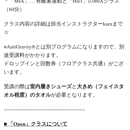
・「MIX」… 有酸素運動と「HIIT」のMIXクラス
（60分）
クラス内容の詳細は担当インストラクターkaruまで
☆
※AntiGravity®とは別プログラムになりますので、別
途受講料がかかります。
ドロップインと回数券（フロアクラス共通）がござ
います。
室内履きシューズ
大きめ（フェイスタ
受講の際は
と
オル程度）のタオル
が必要となります。
−−−−−−−−−−−−−−−−−−−−−−−−−−−−
■ 「Open」クラスについて