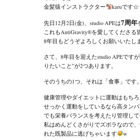
金髪猿インストラクター
karuです☆
7周年
先日12月2日(金)、studio APEは
これもAntiGravity®️を愛して
8年目もどうぞよろしくお願いいたし
さて、8年目を迎えたstudio APE
りたいこと”が2つあります。
そのうちの1つ、それは「食事」です
健康管理やダイエットに運動はもちろ
せっかく運動をしているなら高タンパ
でも栄養バランスを考えたり管理して
私はめんどくさがりでズボラなので、
れた既製品に逃げちゃいます
w