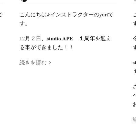
で
こんにちは♪インストラクターのyuriで
す。
studio APE １周年
12月２日、
を迎え
る事ができました！！
s
続きを読む