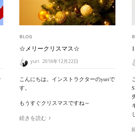
BLOG
B
☆メリークリスマス☆
1
yuri
2016年12月22日
で
こんにちは。インストラクターのyuriで
す。
S
もうすぐクリスマスですね～
し
続きを読む